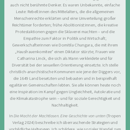
auch nicht berühmte Denker. Es waren Unbekannte, einfache
Leute: Rebell:innen des Mittelalters, die die allgemeinen
Menschenrechte erklärten und eine Umverteilung großer
Reichtümer forderten; frühe Abolitionist:innen, die kreative
Protestaktionen gegen die Sklaverei machten – und die
Empathie zum Faktor in Politik und Wirtschaft;
Gewerkschafterinnen wie Domitila Chungara, die mit ihrem
„Hausfrauenkomitee“ einen Diktator stürzte; Frauen wie
Catharina Linck, die sich als Mann verkleidete und für
Diversität bei der sexuellen Orientierung einsetzte. Ich stelle
christlich-anarchistische Kommunen wie jene der Diggers vor,
die 1649 Land besetzten und bebauten und in beispielhaft
egalitären Gemeinschaften lebten. Sie alle können heute noch
eine Inspiration im Kampf gegen Ungleichheit, Autokratie und
die Klimakatastrophe sein – und für soziale Gerechtigkeit und
Nachhaltigkeit.
In
Die Macht der Machtlosen. Eine Geschichte von unten
(Tropen
Verlag 2024) beschreibe ich überraschende Strategien und
vorbildliche Haltungen. Ich schildere, wie sozialer Wandel zum